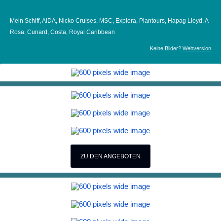
Mein Schiff, AIDA, Nicko Cruises, MSC, Explora, Plantours, Hapag Lloyd, A-
Rosa, Cunard, Costa, Royal Caribbean
Keine Bilder?
Webversion
ZU DEN ANGEBOTEN