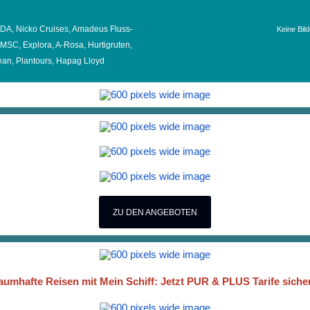
AIDA, Nicko Cruises, Amadeus Fluss-
Keine Bil
 MSC, Explora, A-Rosa, Hurtigruten,
an, Plantours, Hapag Lloyd
ZU DEN ANGEBOTEN
aumhafte Reisen mit Mein Schiff: Jetzt PUR & PLUS Tarife siche