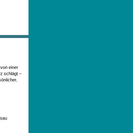
von einer
z schlägt –
önlicher.
ssau