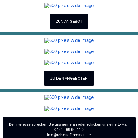
ZUM ANGEBOT
ZU DEN ANGEBOTEN
Bei Interesse sprechen Sie uns gerne an oder schicken uns eine E-Mail:
0421 - 69 66 44 0
info@reisetreff-bremen.de