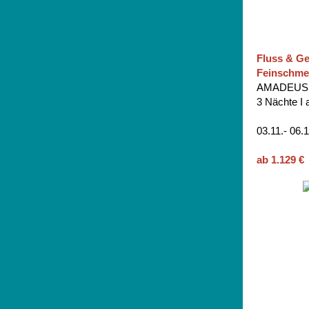
Fluss & G
Feinschme
AMADEUS 
3 Nächte I 
03.11.- 06.
ab 1.129 €