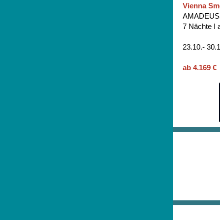
Vienna Smo
AMADEUS 
7 Nächte I 
23.10.- 30.
ab 4.169 €