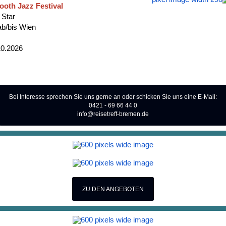
oth Jazz Festival
Star
ab/bis Wien
10.2026
Bei Interesse sprechen Sie uns gerne an oder schicken Sie uns eine E-Mail:
0421 - 69 66 44 0
info@reisetreff-bremen.de
ZU DEN ANGEBOTEN