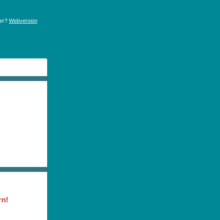
der?
Webversion
rn!